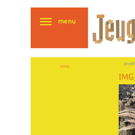
menu
jeugd
HOME
IMG