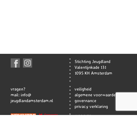
Stichting Jeugdland
Valentijnkade 131
1095 KH Amsterdam
vragen?
veiligheid
mail:
info@
algemene voorwaarden
jeugdlandamsterdam.nl
governance
privacy verklaring
WEBSITE
ATELIER TACKENCO
SHAMROCK INT.
HIDDE BRAUN