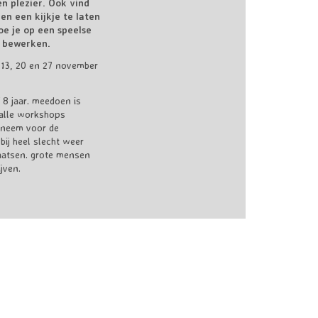
n plezier. Ook vind
en een kijkje te laten
oe je op een speelse
 bewerken.
 13, 20 en 27 november
 8 jaar. meedoen is
: alle workshops
 neem voor de
bij heel slecht weer
aatsen. grote mensen
jven.