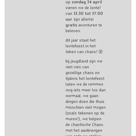
op
zondag 14 april
vieren we de lente!
van
11:30 tot 17:00
uur
zijn allerlei
gratis
avonturen te
beleven.
dit jaar staat het
lentefeest in het
teken van chaos! 😵
bij jeugdland zijn we
niet vies van
gezellige chaos en
tijdens het lentefeest
laten we de remmen
nog iets meer los dan
normaal. we gaan
dingen doen die thuis
misschien niet mogen
(zoals tekenen op de
muren!), we helpen
de chaotische Chaos
met het aanbrengen
van orde en stellen