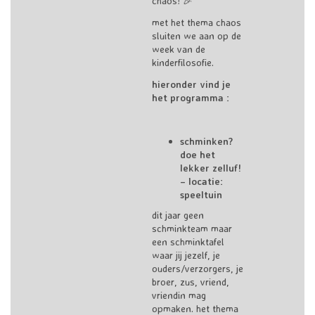
chaos! 🎉
met het thema chaos
sluiten we aan op de
week van de
kinderfilosofie.
hieronder vind je
het programma :
schminken?
doe het
lekker zelluf!
– locatie:
speeltuin
dit jaar geen
schminkteam maar
een schminktafel
waar jij jezelf, je
ouders/verzorgers, je
broer, zus, vriend,
vriendin mag
opmaken. het thema