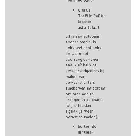
een kunstwerk!
CHaOs
TraFfic PaRk-
locatie:
asfaltplaat
dit is een autobaan
zonder regels. is
links wel echt links
en wie moet
voorrang verlenen
aan wie? help de
verkeersbrigadiers bij
maken van
verkeerslichten,
slagbomen en borden
om orde aan te
brengen in de chaos
(of juist lekker
eigenwijs meer
onrust te zaaien).
buiten de
lijntjes-