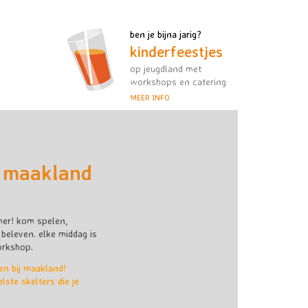
ben je bijna jarig?
kinderfeestjes
op jeugdland met
workshops en catering
MEER INFO
 maakland
mer! kom spelen,
eleven. elke middag is
orkshop.
n bij maakland!
lste skelters die je