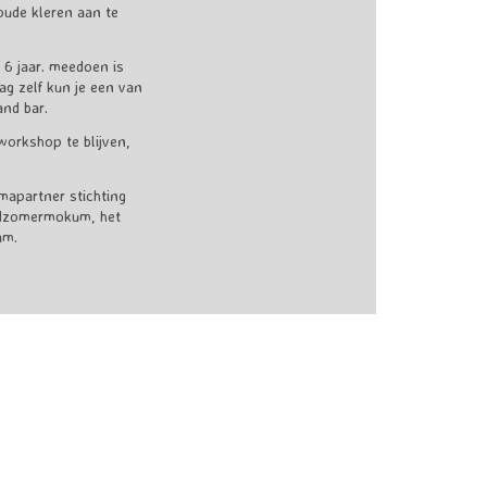
oude kleren aan te
 6 jaar. meedoen is
dag zelf kun je een van
and bar.
orkshop te blijven,
mapartner stichting
midzomermokum, het
am.