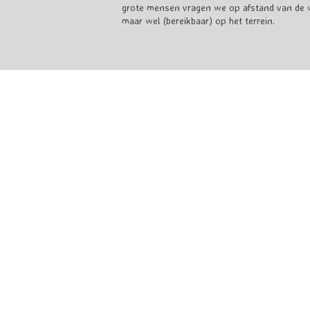
grote mensen vragen we op afstand van de w
maar wel (bereikbaar) op het terrein.