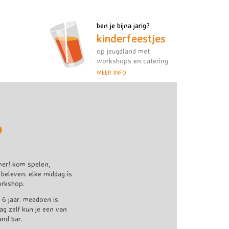
ben je bijna jarig?
kinderfeestjes
op jeugdland met
workshops en catering
MEER INFO
p
mer! kom spelen,
eleven. elke middag is
orkshop.
 6 jaar. meedoen is
dag zelf kun je een van
and bar.