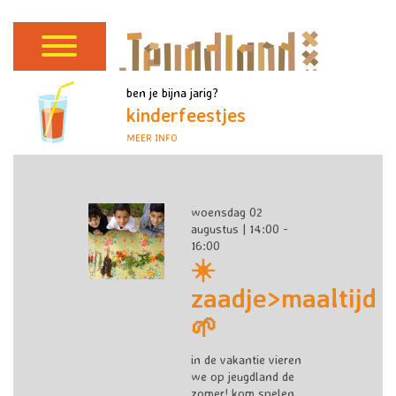
ben je bijna jarig?
kinderfeestjes
MEER INFO
woensdag 02
augustus | 14:00 -
16:00
☀️
zaadje>maaltijd
🌱
in de vakantie vieren
we op jeugdland de
zomer! kom spelen,