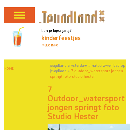
ben je bijna jarig?
kinderfeestjes
MEER INFO
jeugdland amsterdam
»
natuurzwembad op
HOME
jeugdland
»
7 outdoor_watersport jongen
springt foto studio hester
7
Outdoor_watersport
jongen springt foto
Studio Hester