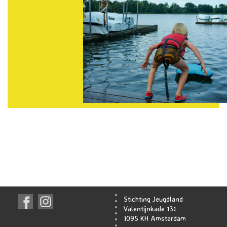
Stichting Jeugdland
Valentijnkade 131
1095 KH Amsterdam