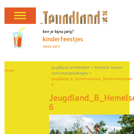
ben je bijna jarig?
kinderfeestjes
MEER INFO
jeugdland amsterdam
»
hemelse tuinen
HOME
ontwerpopleidingen
»
jeugdland_b_hemelsetuinen_blotevoetenpad-
6
Jeugdland_B_Hemelse
6