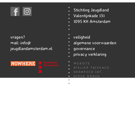
Stichting Jeugdland
Valentijnkade 131
1095 KH Amsterdam
vragen?
veiligheid
mail:
info@
algemene voorwaarden
jeugdlandamsterdam.nl
governance
privacy verklaring
WEBSITE
ATELIER TACKENCO
SHAMROCK INT.
HIDDE BRAUN