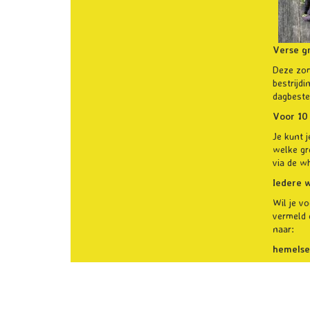
Verse gr
Deze zom
bestrijd
dagbeste
Voor 10 
Je kunt 
welke gr
via de w
Iedere w
Wil je v
vermeld 
naar:
hemelse