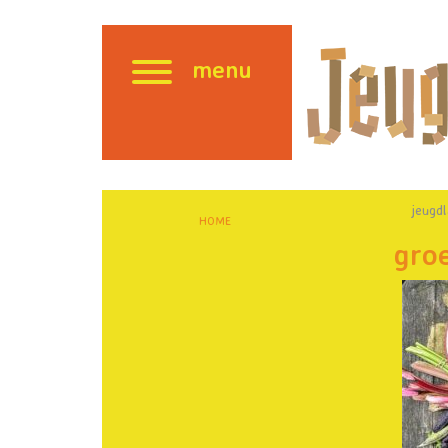
menu
jeugd
HOME
gro