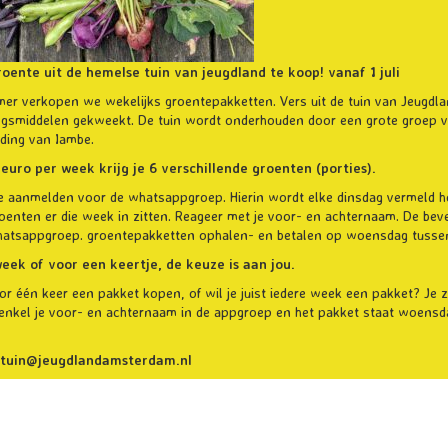
oente uit de hemelse tuin van jeugdland te koop! vanaf 1 juli
er verkopen we wekelijks groentepakketten. Vers uit de tuin van Jeugdla
ingsmiddelen gekweekt. De tuin wordt onderhouden door een grote groep vr
ding van Iambe.
euro per week krijg je 6 verschillende groenten (porties).
je aanmelden voor de whatsappgroep. Hierin wordt elke dinsdag vermeld h
oenten er die week in zitten. Reageer met je voor- en achternaam. De be
hatsappgroep. groentepakketten ophalen- en betalen op woensdag tussen 1
eek of voor een keertje, de keuze is aan jou.
oor één keer een pakket kopen, of wil je juist iedere week een pakket? Je 
enkel je voor- en achternaam in de appgroep en het pakket staat woensdag
tuin@jeugdlandamsterdam.nl