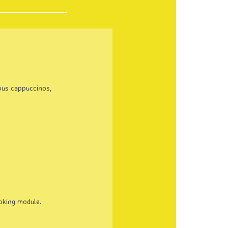
ious cappuccinos,
ooking module.