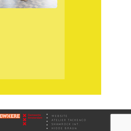
WEBSITE
ATELIER TACKENCO
SHAMROCK INT.
HIDDE BRAUN