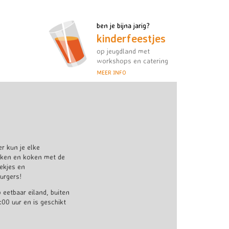
ben je bijna jarig?
kinderfeestjes
op jeugdland met
workshops en catering
MEER INFO
er kun je elke
ken en koken met de
ekjes en
urgers!
 eetbaar eiland, buiten
00 uur en is geschikt