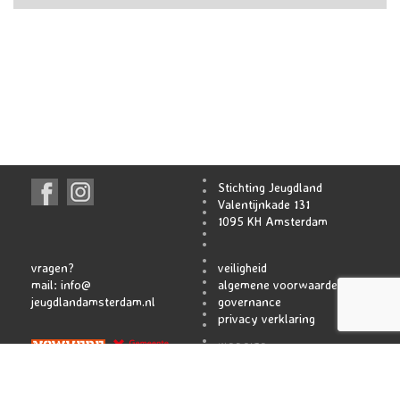
Stichting Jeugdland
Valentijnkade 131
1095 KH Amsterdam
vragen?
veiligheid
mail:
info@
algemene voorwaarden
jeugdlandamsterdam.nl
governance
privacy verklaring
WEBSITE
ATELIER TACKENCO
SHAMROCK INT.
HIDDE BRAUN