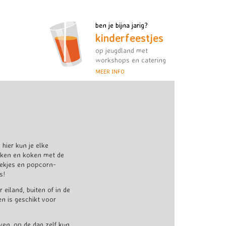
ben je bijna jarig?
kinderfeestjes
op jeugdland met
workshops en catering
MEER INFO
hier kun je elke
ken en koken met de
oekjes en popcorn-
s!
eiland, buiten of in de
n is geschikt voor
even. op de dag zelf kun