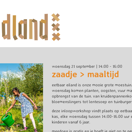
woensdag 21 september | 14:00 - 16:00
zaadje > maaltijd
eetbaar eiland is onze mooie grote moestuin. 
woensdag komen planten, oogsten, vuur ma
opbrengst van de tuin. van kruidenpannenk
bloemenslingers tot lentesoep en tuinburger
deze inloopworkshop vindt plaats op eetbaar 
kas, elke woensdag tussen 14:00-16.00 uur e
kinderen vanaf 6 jaar.
meedoen is gratis en je hoeft je niet op te g