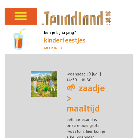
ben je bijna jarig?
kinderfeestjes
MEER INFO
woensdag 19 juni |
14:30 - 16:30
🌱 zaadje
>
maaltijd
eetbaar eiland is
onze mooie grote
moestuin. hier kun je
elke woensdag