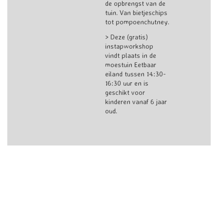
de opbrengst van de
tuin. Van bietjeschips
tot pompoenchutney.
> Deze (gratis)
instapworkshop
vindt plaats in de
moestuin Eetbaar
eiland tussen 14:30-
16:30 uur en is
geschikt voor
kinderen vanaf 6 jaar
oud.