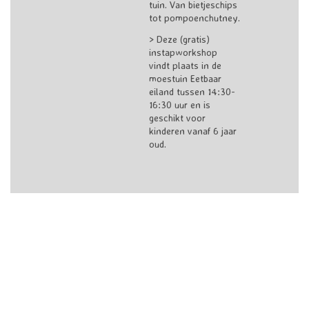
tuin. Van bietjeschips
tot pompoenchutney.
> Deze (gratis)
instapworkshop
vindt plaats in de
moestuin Eetbaar
eiland tussen 14:30-
16:30 uur en is
geschikt voor
kinderen vanaf 6 jaar
oud.