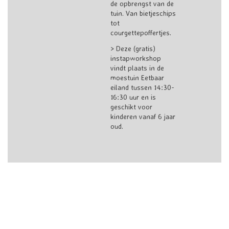
de opbrengst van de
tuin. Van bietjeschips
tot
courgettepoffertjes.
> Deze (gratis)
instapworkshop
vindt plaats in de
moestuin Eetbaar
eiland tussen 14:30-
16:30 uur en is
geschikt voor
kinderen vanaf 6 jaar
oud.