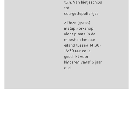
tuin. Van bietjeschips
tot
courgettepoffertjes.
> Deze (gratis)
instapworkshop
vindt plaats in de
moestuin Eetbaar
eiland tussen 14:30-
16:30 uur en is
geschikt voor
kinderen vanaf 6 jaar
oud.