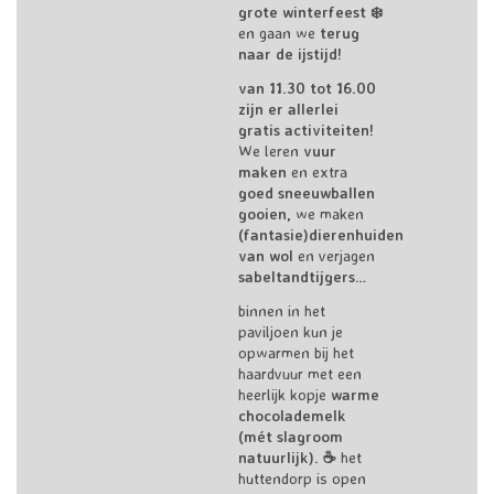
grote winterfeest ❄️
en gaan we
terug
naar de ijstijd!
van 11.30 tot 16.00
zijn er allerlei
gratis activiteiten!
We leren
vuur
maken
en extra
goed sneeuwballen
gooien,
we maken
(fantasie)dierenhuiden
van wol
en verjagen
sabeltandtijgers…
binnen in het
paviljoen kun je
opwarmen bij het
haardvuur met een
heerlijk kopje
warme
chocolademelk
(mét slagroom
natuurlijk). ☕
het
huttendorp is open