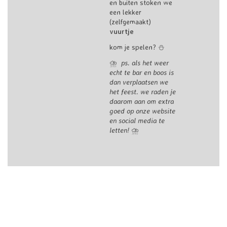
en buiten stoken we
een lekker
(zelfgemaakt)
vuurtje
kom je spelen? ⛄
⛈️ ️
ps. als het weer
echt te bar en boos is
dan verplaatsen we
het feest. we raden je
daarom aan om extra
goed op onze website
en social media te
letten!
️⛈️