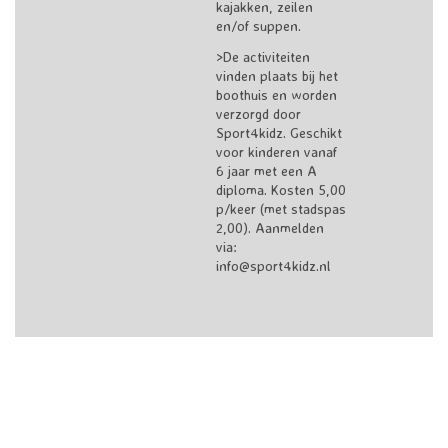
kajakken, zeilen
en/of suppen.
>De activiteiten
vinden plaats bij het
boothuis en worden
verzorgd door
Sport4kidz
. Geschikt
voor kinderen vanaf
6 jaar met een A
diploma. Kosten 5,00
p/keer (met stadspas
2,00). Aanmelden
via:
info@sport4kidz.nl