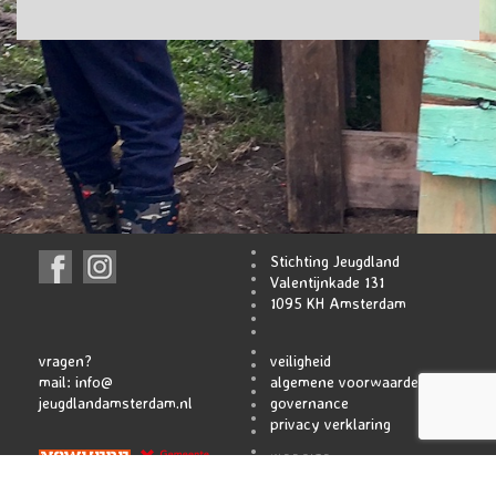
Stichting Jeugdland
Valentijnkade 131
1095 KH Amsterdam
vragen?
veiligheid
mail:
info@
algemene voorwaarden
jeugdlandamsterdam.nl
governance
privacy verklaring
WEBSITE
ATELIER TACKENCO
SHAMROCK INT.