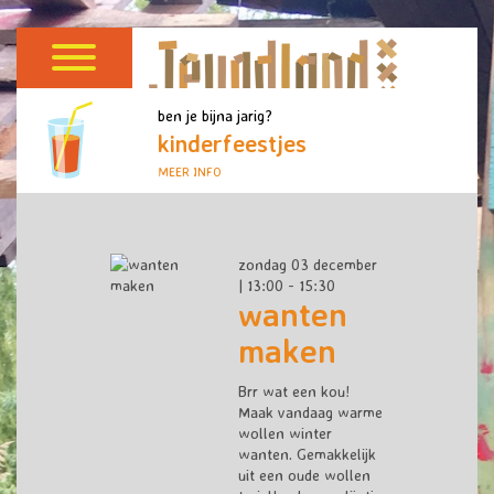
ben je bijna jarig?
kinderfeestjes
MEER INFO
zondag 03 december
| 13:00 - 15:30
wanten
maken
Brr wat een kou!
Maak vandaag warme
wollen winter
wanten. Gemakkelijk
uit een oude wollen