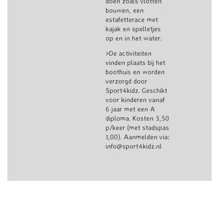
doen zoals vlotten
bouwen, een
estafetterace met
kajak en spelletjes
op en in het water.
>De activiteiten
vinden plaats bij het
boothuis en worden
verzorgd door
Sport4kidz
. Geschikt
voor kinderen vanaf
6 jaar met een A
diploma. Kosten 3,50
p/keer (met stadspas
1,00). Aanmelden via:
info@sport4kidz.nl