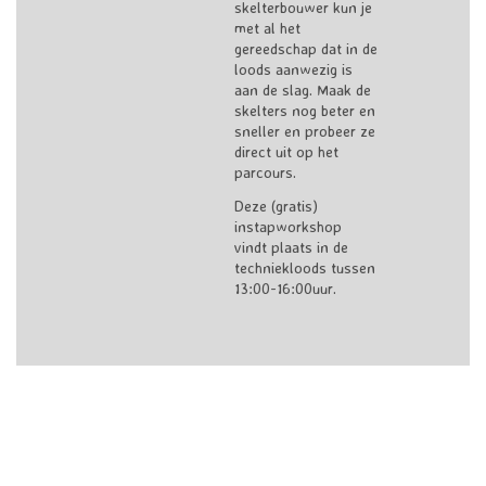
skelterbouwer kun je
met al het
gereedschap dat in de
loods aanwezig is
aan de slag. Maak de
skelters nog beter en
sneller en probeer ze
direct uit op het
parcours.
Deze (gratis)
instapworkshop
vindt plaats in de
techniekloods tussen
13:00-16:00uur.