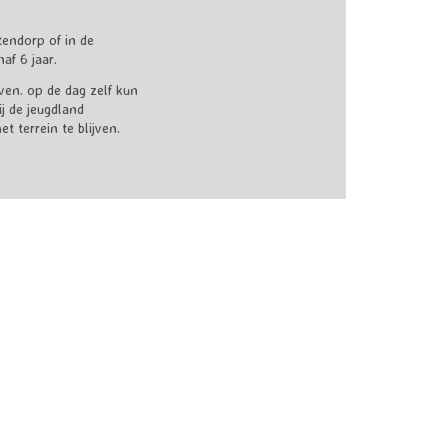
tendorp of in de
af 6 jaar.
even. op de dag zelf kun
j de jeugdland
 terrein te blijven.