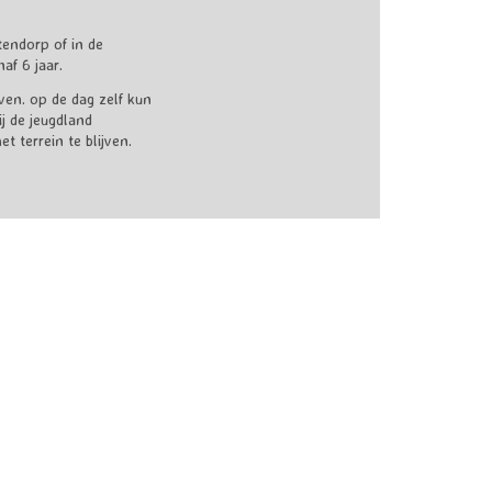
tendorp of in de
af 6 jaar.
even. op de dag zelf kun
j de jeugdland
 terrein te blijven.