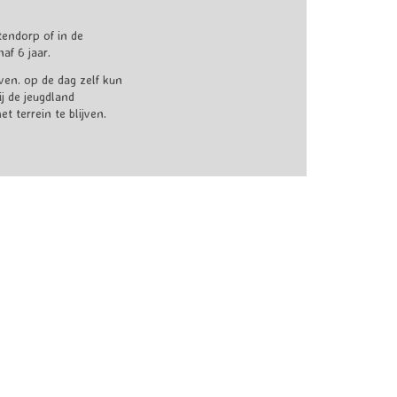
tendorp of in de
af 6 jaar.
even. op de dag zelf kun
j de jeugdland
 terrein te blijven.