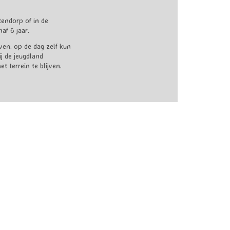
tendorp of in de
af 6 jaar.
even. op de dag zelf kun
j de jeugdland
 terrein te blijven.