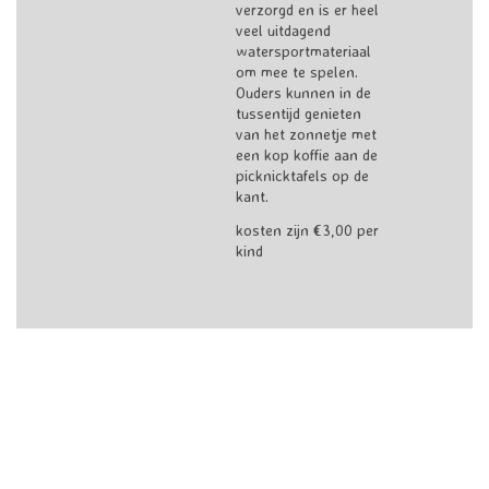
verzorgd en is er heel
veel uitdagend
watersportmateriaal
om mee te spelen.
Ouders kunnen in de
tussentijd genieten
van het zonnetje met
een kop koffie aan de
picknicktafels op de
kant.
kosten zijn €3,00 per
kind