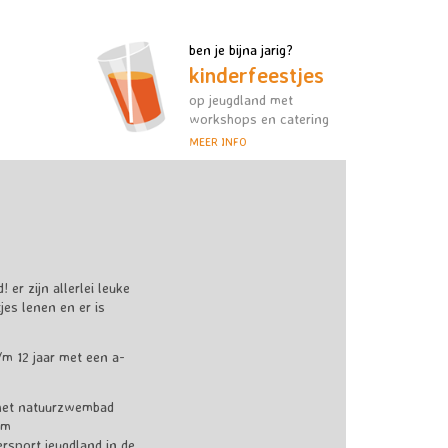
ben je bijna jarig?
kinderfeestjes
op jeugdland met
workshops en catering
MEER INFO
r zijn allerlei leuke
es lenen en er is
m 12 jaar met een a-
 het natuurzwembad
om
sport jeugdland in de