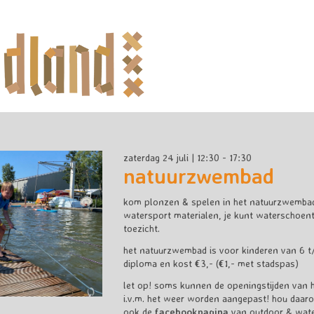
zaterdag 24 juli | 12:30 - 17:30
natuurzwembad
kom plonzen & spelen in het natuurzwembad! e
watersport materialen, je kunt waterschoentj
toezicht.
het natuurzwembad is voor kinderen van 6 t/
diploma en kost €3,- (€1,- met stadspas)
let op! soms kunnen de openingstijden van
i.v.m. het weer worden aangepast! hou daar
ook de
facebookpagina
van outdoor & water