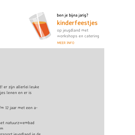
ben je bijna jarig?
kinderfeestjes
op jeugdland met
workshops en catering
MEER INFO
r zijn allerlei leuke
es lenen en er is
m 12 jaar met een a-
 het natuurzwembad
om
sport jeugdland in de