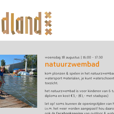
woensdag 18 augustus | 16:00 - 17:30
natuurzwembad
kom plonzen & spelen in het natuurzwembad! e
watersport materialen, je kunt waterschoentj
toezicht.
het natuurzwembad is voor kinderen van 6 t/
diploma en kost €3,- (€1,- met stadspas)
let op! soms kunnen de openingstijden van
i.v.m. het weer worden aangepast! hou daar
ook de
facebookpagina
van outdoor & water