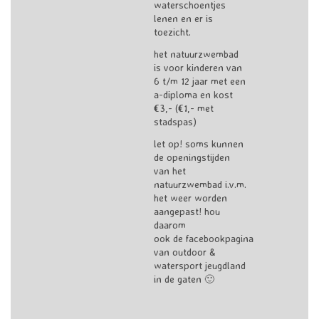
waterschoentjes
lenen en er is
toezicht.
het natuurzwembad
is voor kinderen van
6 t/m 12 jaar met een
a-diploma en kost
€3,- (€1,- met
stadspas)
let op! soms kunnen
de openingstijden
van het
natuurzwembad i.v.m.
het weer worden
aangepast! hou
daarom
ook de
facebookpagina
van outdoor &
watersport jeugdland
in de gaten 🙂