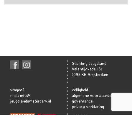
Stichting Jeugdland
Valentijnkade 131
1095 KH Amsterdam
vragen?
veiligheid
mail:
info@
algemene voorwaarden
jeugdlandamsterdam.nl
governance
privacy verklaring
WEBSITE
ATELIER TACKENCO
SHAMROCK INT.
HIDDE BRAUN