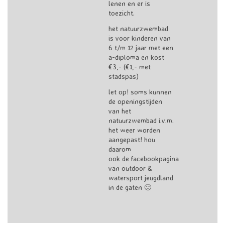
lenen en er is
toezicht.
het natuurzwembad
is voor kinderen van
6 t/m 12 jaar met een
a-diploma en kost
€3,- (€1,- met
stadspas)
let op! soms kunnen
de openingstijden
van het
natuurzwembad i.v.m.
het weer worden
aangepast! hou
daarom
ook de
facebookpagina
van outdoor &
watersport jeugdland
in de gaten 🙂