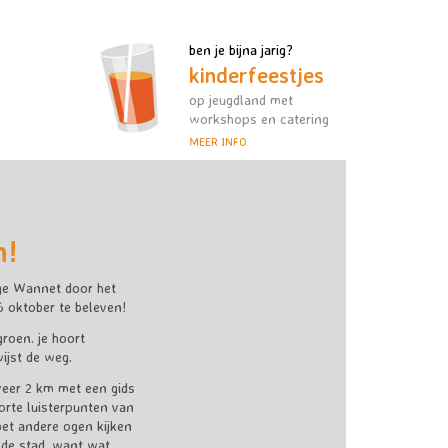
ben je bijna jarig?
kinderfeestjes
op jeugdland met
workshops en catering
MEER INFO
n!
ge Wannet
door het
6 oktober te beleven!
groen. je hoort
ijst de weg.
eer 2 km met een gids
orte luisterpunten van
met andere ogen kijken
r de stad. want wat