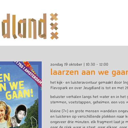
zondag 19 oktober | 10:30 - 12:00
laarzen aan we gaa
het kijk- en luisteravontuur gemaakt door
In
Flevopark en over Jeugdland is tot en met 2
beluister verhalen langs het water en in het 
stemmen, voetstappen, geheimen. een vos w
kleine (7+) en grote mensen wandelen ongev
en luisteren op verschillende plekken naar k
ongeveer drie minuten. elk fragment laat je 
naar de plek waar je staat, naar elkaar, naa