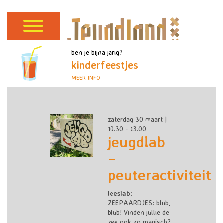
ben je bijna jarig?
kinderfeestjes
MEER INFO
zaterdag 30 maart |
10.30 - 13.00
jeugdlab
–
peuteractiviteit
leeslab
:
ZEEPAARDJES: b
lub,
blub! Vinden jullie de
zee ook zo magisch?