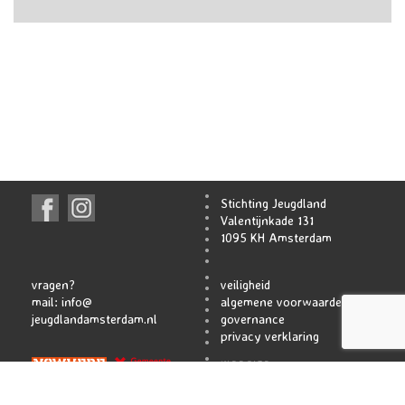
Stichting Jeugdland
Valentijnkade 131
1095 KH Amsterdam
vragen?
veiligheid
mail:
info@
algemene voorwaarden
jeugdlandamsterdam.nl
governance
privacy verklaring
WEBSITE
ATELIER TACKENCO
SHAMROCK INT.
HIDDE BRAUN