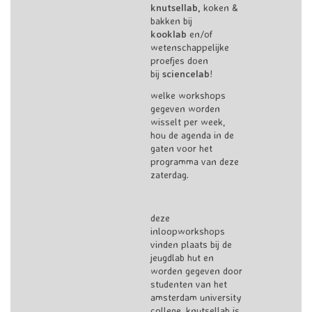
knutsellab,
koken &
bakken bij
kooklab
en/of
wetenschappelijke
proefjes doen
bij
sciencelab
!
welke workshops
gegeven worden
wisselt per week,
hou de agenda in de
gaten voor het
programma van deze
zaterdag.
deze
inloopworkshops
vinden plaats bij de
jeugdlab hut en
worden gegeven door
studenten van het
amsterdam university
college. knutsellab is