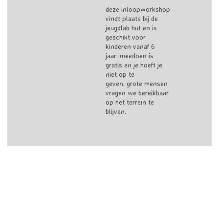
deze inloopworkshop
vindt plaats bij de
jeugdlab hut en is
geschikt voor
kinderen vanaf 6
jaar. meedoen is
gratis en je hoeft je
niet op te
geven. grote mensen
vragen we bereikbaar
op het terrein te
blijven.