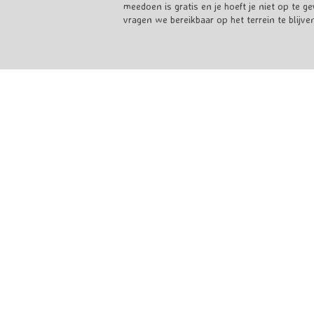
meedoen is gratis en je hoeft je niet op te 
vragen we bereikbaar op het terrein te blijven