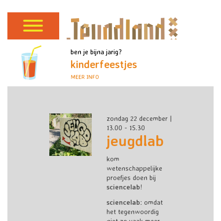
ben je bijna jarig?
kinderfeestjes
MEER INFO
zondag 22 december |
13.00 - 15.30
jeugdlab
kom
wetenschappelijke
proefjes doen bij
sciencelab
!
sciencelab:
o
md
at
het tegenwoordig
niet zo vaak meer