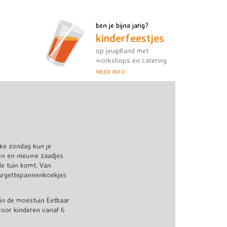
ben je bijna jarig?
kinderfeestjes
op jeugdland met
workshops en catering
MEER INFO
lke zondag kun je
en en nieuwe zaadjes
de tuin komt. Van
urgettepannenkoekjes
 in de moestuin Eetbaar
voor kinderen vanaf 6