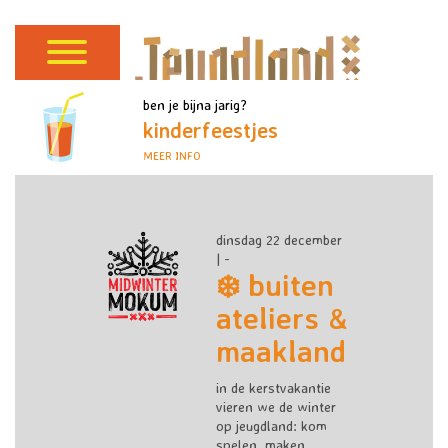
ben je bijna jarig?
kinderfeestjes
MEER INFO
dinsdag 22 december
| -
❄️ buiten
ateliers &
maakland
in de kerstvakantie
vieren we de winter
op jeugdland: kom
spelen, maken,