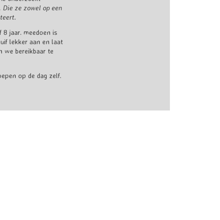
r. Die ze zowel op een
teert.
f 8 jaar. meedoen is
huif lekker aan en laat
n we bereikbaar te
epen op de dag zelf.